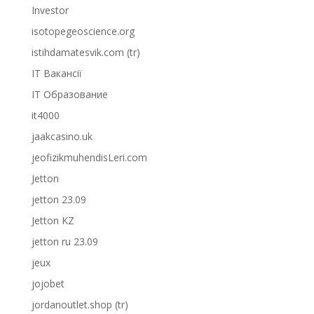
Investor
isotopegeoscience.org
istihdamatesvik.com (tr)
IT Вакансії
IT Образование
it4000
jaakcasino.uk
jeofizikmuhendisLeri.com
Jetton
jetton 23.09
Jetton KZ
jetton ru 23.09
jeux
jojobet
jordanoutlet.shop (tr)