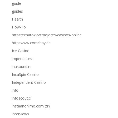
guide
guides
Health
How-To
httpstecnatox.catmejores-casinos-online
httpswww.comchay.de
Ice Casino
impercas.es
inasound.ru
IncaSpin Casino
Independent Casino
info
infoscout.cl
instaanonimo.com (tr)
interviews