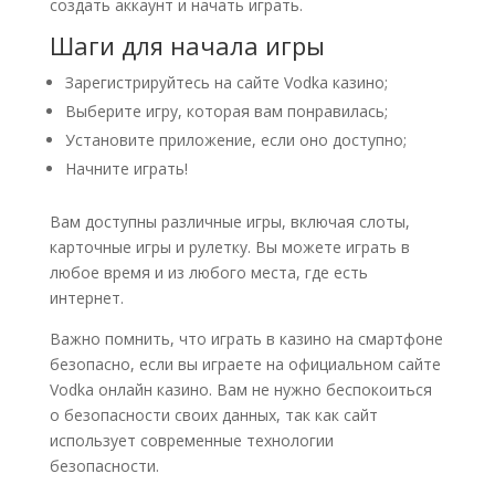
создать аккаунт и начать играть.
Шаги для начала игры
Зарегистрируйтесь на сайте Vodka казино;
Выберите игру, которая вам понравилась;
Установите приложение, если оно доступно;
Начните играть!
Вам доступны различные игры, включая слоты,
карточные игры и рулетку. Вы можете играть в
любое время и из любого места, где есть
интернет.
Важно помнить, что играть в казино на смартфоне
безопасно, если вы играете на официальном сайте
Vodka онлайн казино. Вам не нужно беспокоиться
о безопасности своих данных, так как сайт
использует современные технологии
безопасности.