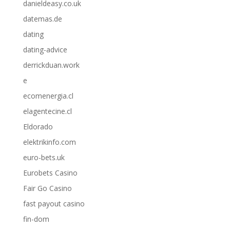
danieldeasy.co.uk
datemas.de
dating
dating-advice
derrickduan.work
e
ecomenergia.cl
elagentecine.cl
Eldorado
elektrikinfo.com
euro-bets.uk
Eurobets Casino
Fair Go Casino
fast payout casino
fin-dom