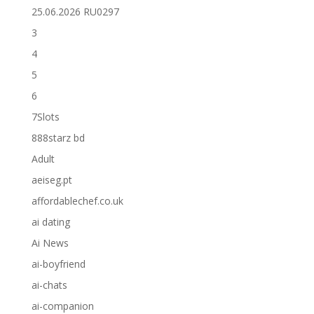
25.06.2026 RU0297
3
4
5
6
7Slots
888starz bd
Adult
aeiseg.pt
affordablechef.co.uk
ai dating
Ai News
ai-boyfriend
ai-chats
ai-companion