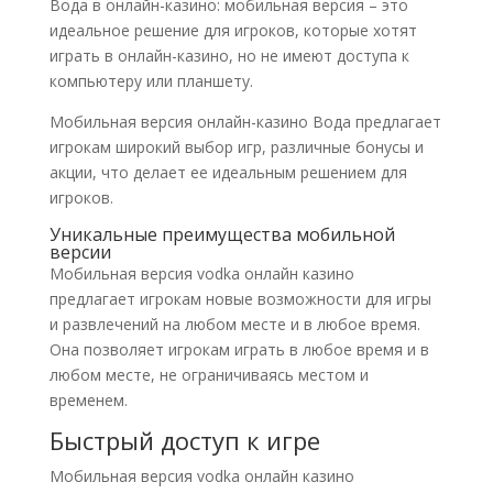
Вода в онлайн-казино: мобильная версия – это
идеальное решение для игроков, которые хотят
играть в онлайн-казино, но не имеют доступа к
компьютеру или планшету.
Мобильная версия онлайн-казино Вода предлагает
игрокам широкий выбор игр, различные бонусы и
акции, что делает ее идеальным решением для
игроков.
Уникальные преимущества мобильной
версии
Мобильная версия vodka онлайн казино
предлагает игрокам новые возможности для игры
и развлечений на любом месте и в любое время.
Она позволяет игрокам играть в любое время и в
любом месте, не ограничиваясь местом и
временем.
Быстрый доступ к игре
Мобильная версия vodka онлайн казино