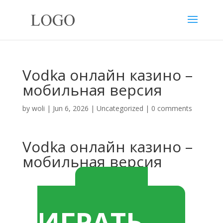
Vodka онлайн казино –
мобильная версия
by
woli
|
Jun 6, 2026
|
Uncategorized
|
0 comments
Vodka онлайн казино –
мобильная версия
ИГРАТЬ