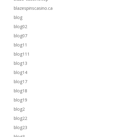
blazespinscasino.ca
blog
blog02
blog07
blog11
blog111
blog13
blog14
blog17
blog18
blog19
blog2
blog22
blog23
blog3