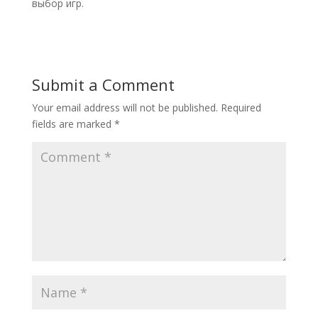
выбор игр.
Submit a Comment
Your email address will not be published.
Required
fields are marked
*