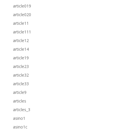
article019
article020
article11
article111
article12
article14
article19
article23
article32
article33
article9
articles
articles_3
asino1
asino1c