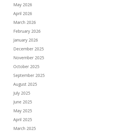
May 2026
April 2026
March 2026
February 2026
January 2026
December 2025
November 2025
October 2025
September 2025
August 2025
July 2025
June 2025
May 2025
April 2025
March 2025