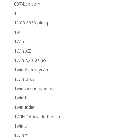
007-bsb.com
1
11.05.2026-pin up
1w
1Win
1Win AZ
1Win AZ Casino
1win Azərbaycan
1Win Brasil
1win casino spanish
1win fr
1win India
1WIN Official In Russia
1win tr
1Win tr