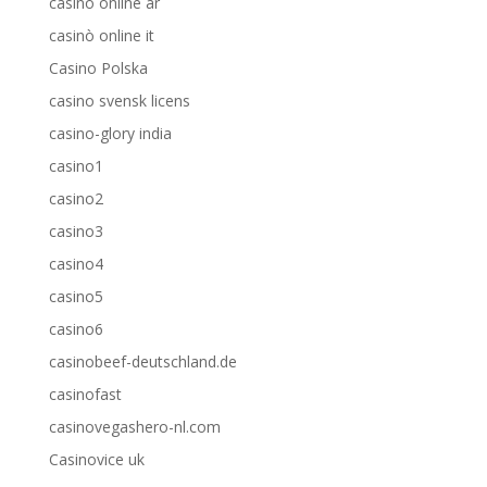
casino online ar
casinò online it
Casino Polska
casino svensk licens
casino-glory india
casino1
casino2
casino3
casino4
casino5
casino6
casinobeef-deutschland.de
casinofast
casinovegashero-nl.com
Casinovice uk