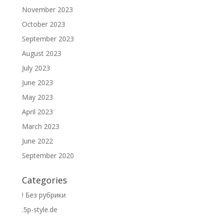
November 2023
October 2023
September 2023
August 2023
July 2023
June 2023
May 2023
April 2023
March 2023
June 2022
September 2020
Categories
! Без рубрики
.5p-style.de