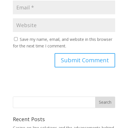
Save my name, email, and website in this browser
for the next time I comment.
Recent Posts
Casino on-line solutions and the advancements behind