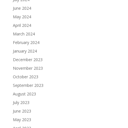
June 2024
May 2024
April 2024
March 2024
February 2024
January 2024
December 2023
November 2023
October 2023
September 2023
August 2023
July 2023
June 2023
May 2023