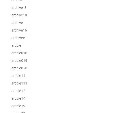
archive_3
archive10
archive11
archive16
archivee
article
article018
article019
article020
article11
article111
article12
article14
article19