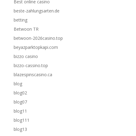
Best online casino
beste-zahlungsarten.de
betting
Betwoon TR
betwoon-2026casino.top
beyazparktopkapi.com
bizzo casino
bizzo-cassino.top
blazespinscasino.ca
blog
blog02
blog07
blog11
blog111
blog13