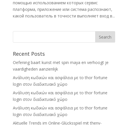
помощью использованием которых сервис
платформа, приложение или система распознают,
какой пользователь в точности выполняет вход в...
Recent Posts
Oefening baart kunst met spin maya en verhoogt je
vaardigheden aanzienlijk
Ανάλυση κωδικών και ασφάλεια με το thor fortune
login στον διαδικτυακό χώρο
Ανάλυση κωδικών και ασφάλεια με το thor fortune
login στον διαδικτυακό χώρο
Ανάλυση κωδικών και ασφάλεια με το thor fortune
login στον διαδικτυακό χώρο
Aktuelle Trends im Online-Glücksspiel mit thenv-