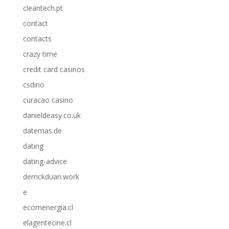
cleantech.pt
contact
contacts
crazy time
credit card casinos
csdino
curacao casino
danieldeasy.co.uk
datemas.de
dating
dating-advice
derrickduan.work
e
ecomenergia.cl
elagentecine.cl