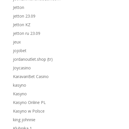
Jetton
jetton 23.09
Jetton KZ
jetton ru 23.09
jeux
jojobet
jordanoutlet.shop (tr)
Joycasino
KaravanBet Casino
kasyno
Kasyno
Kasyno Online PL
Kasyno w Polsce
king johnnie
Klubnika 1