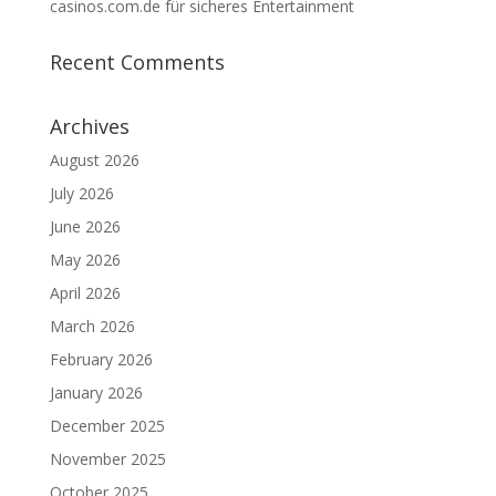
casinos.com.de für sicheres Entertainment
Recent Comments
Archives
August 2026
July 2026
June 2026
May 2026
April 2026
March 2026
February 2026
January 2026
December 2025
November 2025
October 2025