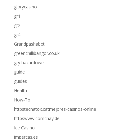
glorycasino
gr1
gr2
gr4
Grandpashabet
greenchillibangor.co.uk
gry hazardowe
guide
guides
Health
How-To
httpstecnatox.catmejores-casinos-online
httpswww.comchay.de
Ice Casino
impercas.es