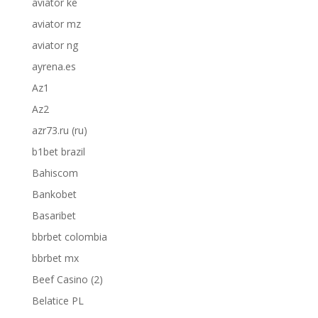
aviator ke
aviator mz
aviator ng
ayrena.es
Az1
Az2
azr73.ru (ru)
b1bet brazil
Bahiscom
Bankobet
Basaribet
bbrbet colombia
bbrbet mx
Beef Casino (2)
Belatice PL