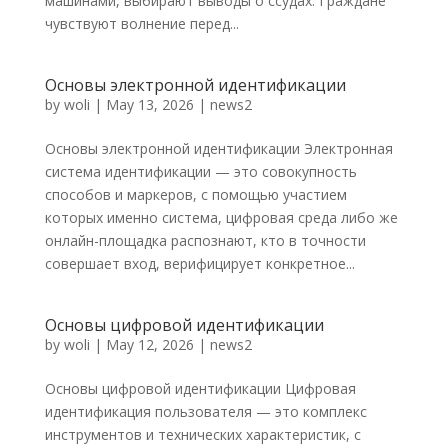
машинами, выбирают выводы о ссудах. Граждане
чувствуют волнение перед...
Основы электронной идентификации
by
woli
|
May 13, 2026
|
news2
Основы электронной идентификации Электронная
система идентификации — это совокупность
способов и маркеров, с помощью участием
которых именно система, цифровая среда либо же
онлайн-площадка распознают, кто в точности
совершает вход, верифицирует конкретное...
Основы цифровой идентификации
by
woli
|
May 12, 2026
|
news2
Основы цифровой идентификации Цифровая
идентификация пользователя — это комплекс
инструментов и технических характеристик, с