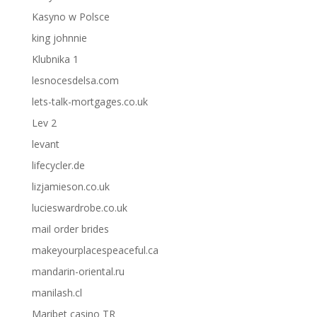
Kasyno w Polsce
king johnnie
Klubnika 1
lesnocesdelsa.com
lets-talk-mortgages.co.uk
Lev 2
levant
lifecycler.de
lizjamieson.co.uk
lucieswardrobe.co.uk
mail order brides
makeyourplacespeaceful.ca
mandarin-oriental.ru
manilash.cl
Maribet casino TR