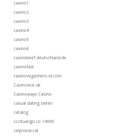
casino1
casino2
casino3
casino4
casino5
casino6
casinobeef-deutschland.de
casinofast
casinovegashero-nl.com
Casinovice uk
Casinoways Casino
casual dating seiten
catalog
cccituango.co 14000
ceipnorai.cat