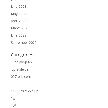
June 2023
May 2023
April 2023
March 2023
June 2022
September 2020
Categories
! Без рубрики
.5p-style.de
007-bsb.com
1
11.05.2026-pin up
1w
1Win