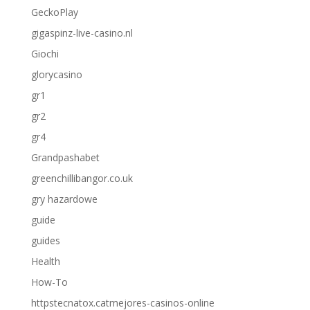
GeckoPlay
gigaspinz-live-casino.nl
Giochi
glorycasino
gr1
gr2
gr4
Grandpashabet
greenchillibangor.co.uk
gry hazardowe
guide
guides
Health
How-To
httpstecnatox.catmejores-casinos-online