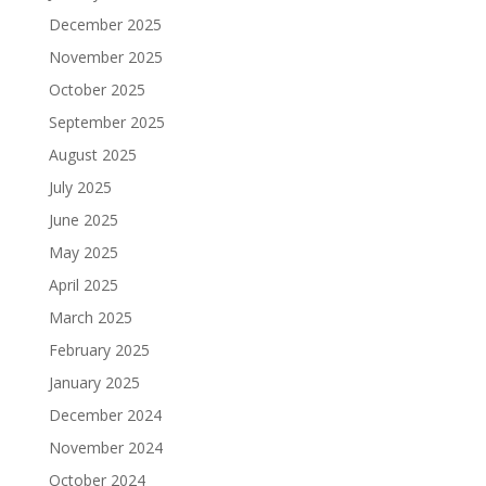
December 2025
November 2025
October 2025
September 2025
August 2025
July 2025
June 2025
May 2025
April 2025
March 2025
February 2025
January 2025
December 2024
November 2024
October 2024