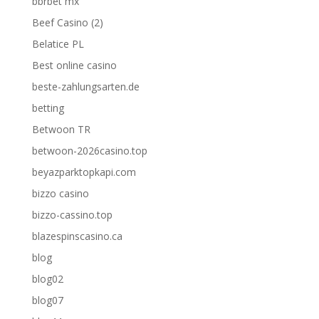
bbrbet mx
Beef Casino (2)
Belatice PL
Best online casino
beste-zahlungsarten.de
betting
Betwoon TR
betwoon-2026casino.top
beyazparktopkapi.com
bizzo casino
bizzo-cassino.top
blazespinscasino.ca
blog
blog02
blog07