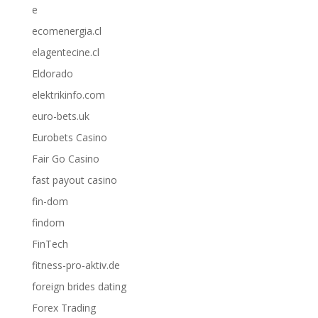
e
ecomenergia.cl
elagentecine.cl
Eldorado
elektrikinfo.com
euro-bets.uk
Eurobets Casino
Fair Go Casino
fast payout casino
fin-dom
findom
FinTech
fitness-pro-aktiv.de
foreign brides dating
Forex Trading