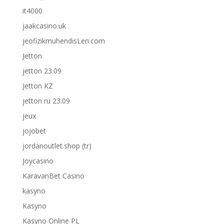
it4000
jaakcasino.uk
jeofizikmuhendisLeri.com
Jetton
jetton 23.09
Jetton KZ
jetton ru 23.09
jeux
jojobet
jordanoutlet.shop (tr)
Joycasino
KaravanBet Casino
kasyno
Kasyno
Kasyno Online PL