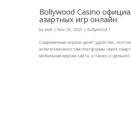
Bollywood Casino офици
азартных игр онлайн
by
woli
|
Nov 26, 2025
|
Bollywood 1
Современные игроки ценят удобство, поэтом
всем возможностям платформы через смарт
мобильная версия сайта, а также отдельное 