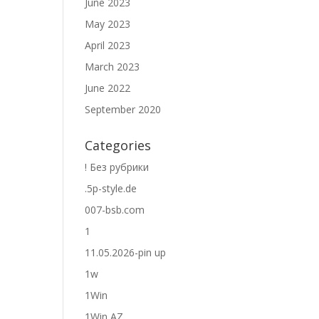
June 2023
May 2023
April 2023
March 2023
June 2022
September 2020
Categories
! Без рубрики
.5p-style.de
007-bsb.com
1
11.05.2026-pin up
1w
1Win
1Win AZ