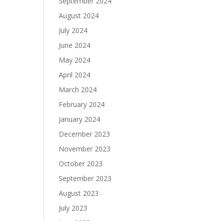
September 2024
August 2024
July 2024
June 2024
May 2024
April 2024
March 2024
February 2024
January 2024
December 2023
November 2023
October 2023
September 2023
August 2023
July 2023