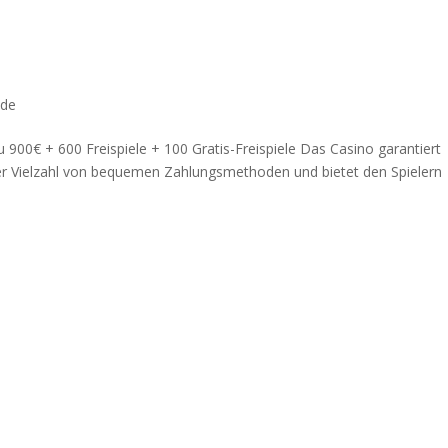
.de
 900€ + 600 Freispiele + 100 Gratis-Freispiele Das Casino garantiert
ner Vielzahl von bequemen Zahlungsmethoden und bietet den Spielern