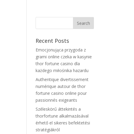
Recent Posts
Emocjonująca przygoda z
grami online czeka w kasynie
thor fortune casino dla
każdego miłośnika hazardu
Authentique divertissement
numérique autour de thor
fortune casino online pour
passionnés exigeants
Széleskörű áttekintés a
thorfortune alkalmazásával
érhető el sikeres befektetési
stratégiákról