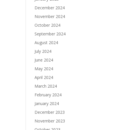
December 2024
November 2024
October 2024
September 2024
August 2024
July 2024
June 2024
May 2024
April 2024
March 2024
February 2024
January 2024
December 2023
November 2023
October 2023