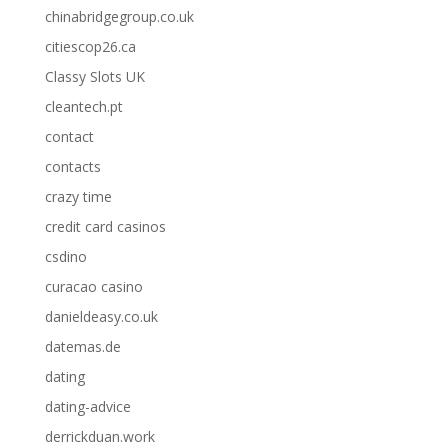
chinabridgegroup.co.uk
citiescop26.ca
Classy Slots UK
cleantech.pt
contact
contacts
crazy time
credit card casinos
csdino
curacao casino
danieldeasy.co.uk
datemas.de
dating
dating-advice
derrickduan.work