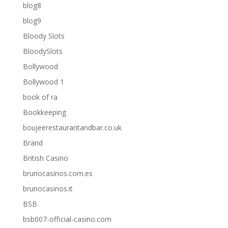
blog8
blog9
Bloody Slots
BloodySlots
Bollywood
Bollywood 1
book of ra
Bookkeeping
boujeerestaurantandbar.co.uk
Brand
British Casino
brunocasinos.com.es
brunocasinos.it
BSB
bsb007-official-casino.com