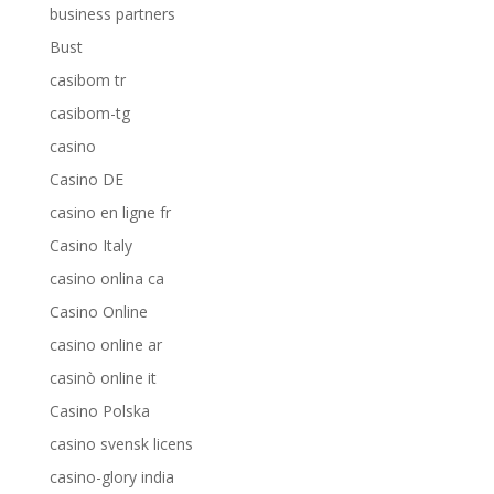
business partners
Bust
casibom tr
casibom-tg
casino
Casino DE
casino en ligne fr
Casino Italy
casino onlina ca
Casino Online
casino online ar
casinò online it
Casino Polska
casino svensk licens
casino-glory india