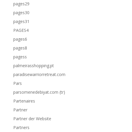
pages29
pages30
pages31
PAGES4
pages6
pages8
pagess
palmeirasshopping.pt
paradisewarriorretreat.com
Pars
parsomenedebiyat.com (tr)
Partenaires
Partner
Partner der Website
Partners