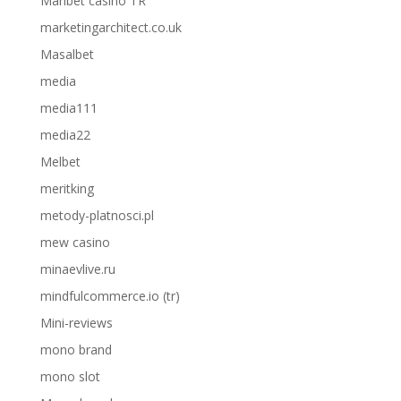
Maribet casino TR
marketingarchitect.co.uk
Masalbet
media
media111
media22
Melbet
meritking
metody-platnosci.pl
mew casino
minaevlive.ru
mindfulcommerce.io (tr)
Mini-reviews
mono brand
mono slot