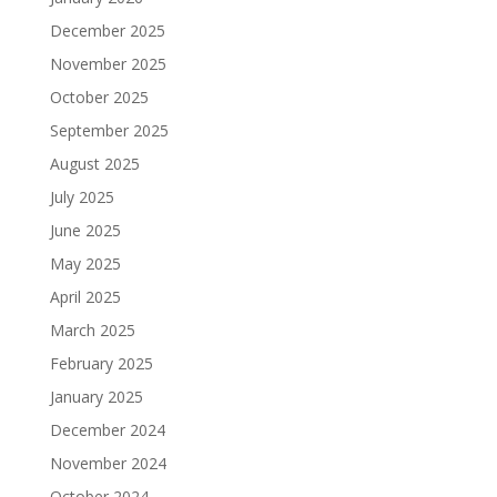
December 2025
November 2025
October 2025
September 2025
August 2025
July 2025
June 2025
May 2025
April 2025
March 2025
February 2025
January 2025
December 2024
November 2024
October 2024