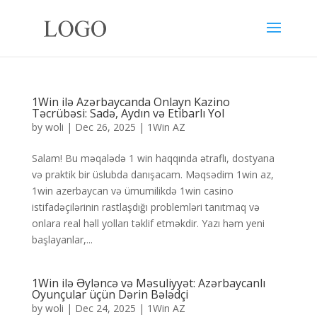
1Win ilə Azərbaycanda Onlayn Kazino
Təcrübəsi: Sadə, Aydın və Etibarlı Yol
by
woli
|
Dec 26, 2025
|
1Win AZ
Salam! Bu məqalədə 1 win haqqında ətraflı, dostyana
və praktik bir üslubda danışacam. Məqsədim 1win az,
1win azerbaycan və ümumilikdə 1win casino
istifadəçilərinin rastlaşdığı problemləri tanıtmaq və
onlara real həll yolları təklif etməkdir. Yazı həm yeni
başlayanlar,...
1Win ilə Əyləncə və Məsuliyyət: Azərbaycanlı
Oyunçular üçün Dərin Bələdçi
by
woli
|
Dec 24, 2025
|
1Win AZ