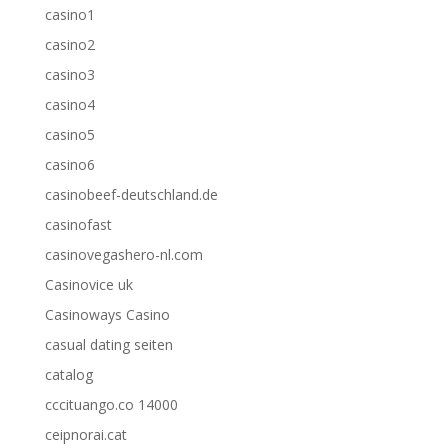
casino1
casino2
casino3
casino4
casino5
casino6
casinobeef-deutschland.de
casinofast
casinovegashero-nl.com
Casinovice uk
Casinoways Casino
casual dating seiten
catalog
cccituango.co 14000
ceipnorai.cat