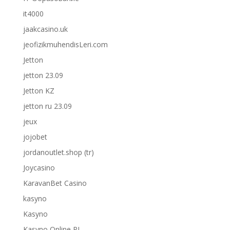
it4000
jaakcasino.uk
jeofizikmuhendisLeri.com
Jetton
jetton 23.09
Jetton KZ
jetton ru 23.09
jeux
jojobet
jordanoutlet.shop (tr)
Joycasino
KaravanBet Casino
kasyno
Kasyno
Kasyno Online PL