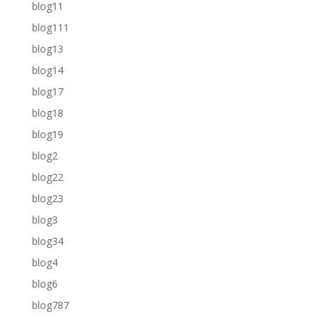
blog11
blog111
blog13
blog14
blog17
blog18
blog19
blog2
blog22
blog23
blog3
blog34
blog4
blog6
blog787