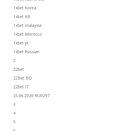
1xbet Korea
1xbet KR
1xbet malaysia
1xbet Morocco
1xbet pt
1xbet Russian
2
22bet
22Bet BD
22bet IT
25.06.2026 RU0297
3
4
5
6