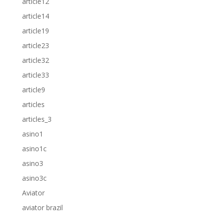
article12
article14
article19
article23
article32
article33
article9
articles
articles_3
asino1
asino1c
asino3
asino3c
Aviator
aviator brazil