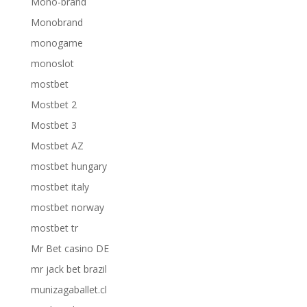
Mono-brand
Monobrand
monogame
monoslot
mostbet
Mostbet 2
Mostbet 3
Mostbet AZ
mostbet hungary
mostbet italy
mostbet norway
mostbet tr
Mr Bet casino DE
mr jack bet brazil
munizagaballet.cl