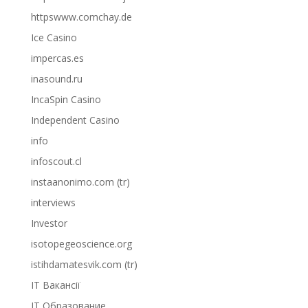
httpswww.comchay.de
Ice Casino
impercas.es
inasound.ru
IncaSpin Casino
Independent Casino
info
infoscout.cl
instaanonimo.com (tr)
interviews
Investor
isotopegeoscience.org
istihdamatesvik.com (tr)
IT Вакансії
IT Образование