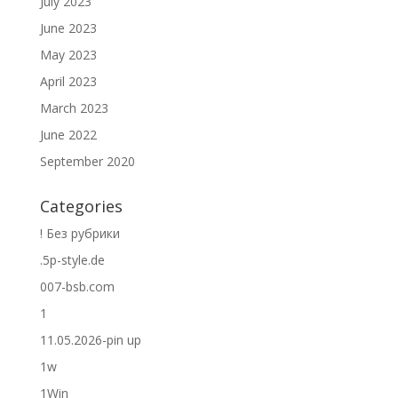
July 2023
June 2023
May 2023
April 2023
March 2023
June 2022
September 2020
Categories
! Без рубрики
.5p-style.de
007-bsb.com
1
11.05.2026-pin up
1w
1Win